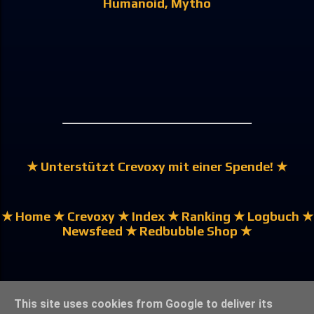
Humanoid
Mytho
★ Unterstützt Crevoxy mit einer Spende! ★
★ Home
★ Crevoxy
★ Index
★ Ranking
★ Logbuch
★
Newsfeed
★ Redbubble Shop ★
★ English | Englisch ★
This site uses cookies from Google to deliver its