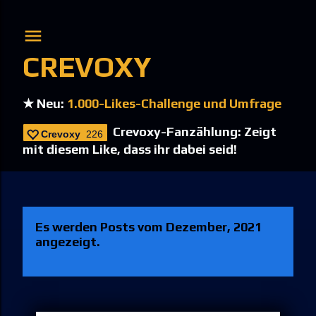
Direkt zum Hauptbereich
CREVOXY
★ Neu:
1.000-Likes-Challenge und Umfrage
Crevoxy-Fanzählung: Zeigt
Crevoxy
226
mit diesem Like, dass ihr dabei seid!
Es werden Posts vom Dezember, 2021
P
angezeigt.
o
s
t