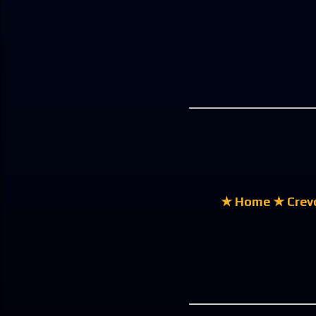
★ Home
★ Crev