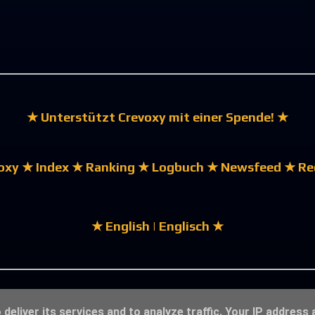
★ Unterstützt Crevoxy mit einer Spende! ★
oxy
★ Index
★ Ranking
★ Logbuch
★ Newsfeed
★ Re
★ English | Englisch ★
deliver its services and to analyze traffic. Your IP address 
★ Impressum-Datenschutzerklärung ★