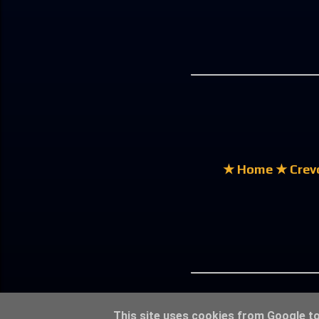
★ Home
★ Crev
This site uses cookies from Google to 