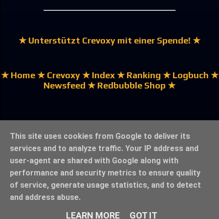
★ Unterstützt Crevoxy mit einer Spende! ★
★ Home
★ Crevoxy
★ Index
★ Ranking
★ Logbuch
★
Newsfeed
★ Redbubble Shop ★
★ English | Englisch ★
This site uses cookies from Google to deliver its
services and to analyze traffic. Your IP address and
user-agent are shared with Google along with
performance and security metrics to ensure quality
of service, generate usage statistics, and to detect
★ Impressum-Datenschutzerklärung ★
★ ©crevoxy.bolzef.de ★
and address abuse.
LEARN MORE
GOT IT